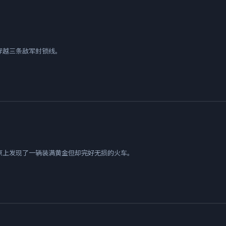
穿越三条敌军封锁线。
原上发现了一辆装满黄金但却完好无损的火车。