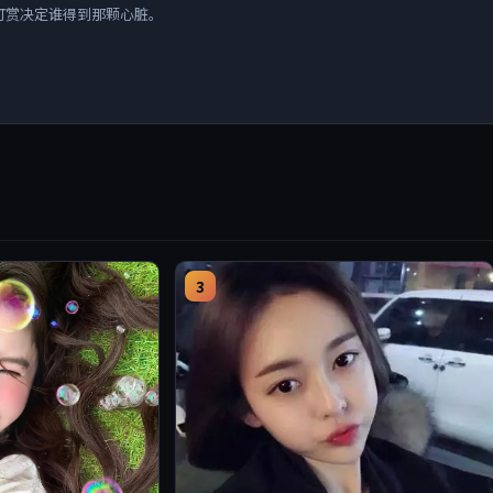
打赏决定谁得到那颗心脏。
3