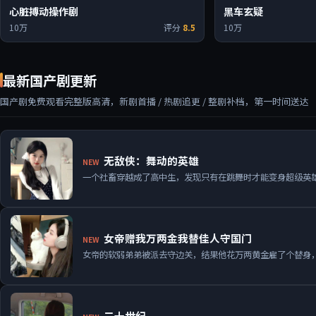
心脏搏动操作剧
黑车玄疑
10万
评分
8.5
10万
最新国产剧更新
国产剧免费观看完整版高清
，新剧首播 / 热剧追更 / 整剧补档，第一时间送达
无敌侠：舞动的英雄
NEW
一个社畜穿越成了高中生，发现只有在跳舞时才能变身超级英
女帝赠我万两金我替佳人守国门
NEW
女帝的软弱弟弟被派去守边关，结果他花万两黄金雇了个替身
二十世纪