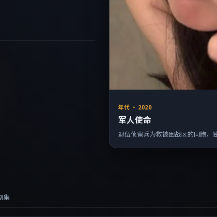
年代
·
2020
军人使命
退伍侦察兵为救被困战区的同胞，
剧集