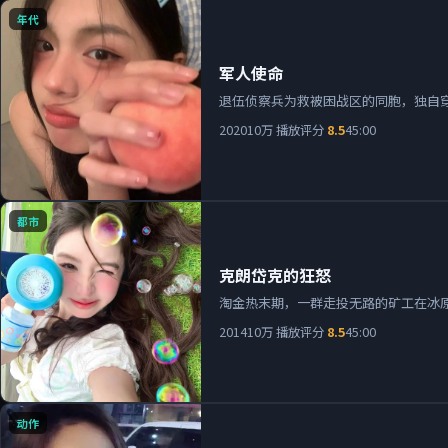
年代
军人使命
退伍侦察兵为救被困战区的同胞，独自
2020
10万
播放
评分
8.5
45:00
都市
克朗岱克的狂怒
淘金热末期，一群走投无路的矿工在冰
2014
10万
播放
评分
8.5
45:00
动作