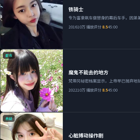
铁骑士
专为富豪飙车做替身的幕后车手，因弟
2016
10万
播放
评分
8.5
45:00
都市
魔鬼不能去的地方
梵蒂冈秘密档案显示，上帝早已抛弃地
2022
10万
播放
评分
8.5
45:00
悬疑
心脏搏动操作剧