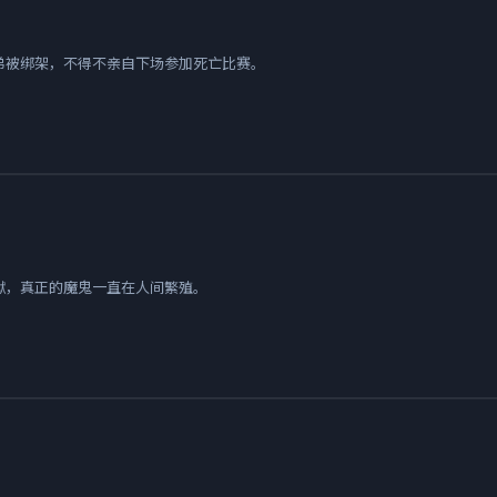
弟被绑架，不得不亲自下场参加死亡比赛。
狱，真正的魔鬼一直在人间繁殖。