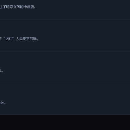
握住了暗恋女孩的橡皮筋。
在“记住”人类犯下的罪。
命。
命运。