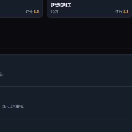
梦想临时工
评分
8.5
10万
评分
8.5
雄。
，自己回京享福。