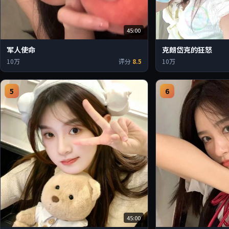
45:00
军人使命
克朗岱克的狂怒
10万
评分
8.5
10万
5
6
45:00